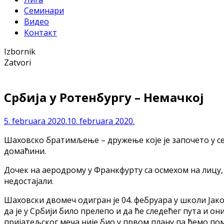
Семинари
Видео
Контакт
Izbornik
Zatvori
Србија у Ротенбургу – Немачкој
5. februara 2020.
10. februara 2020.
Шаховско братимљење – дружење које је започето у септ
домаћини.
Дочек на аеродрому у Франкфурту са осмехом на лицу, 
недостајали.
Шаховски двомеч одигран је 04. фебруара у школи Јак
да је у Србији било прелепо и да ће следећег пута и о
пријатељског меча није био у првом плану па ћемо помен