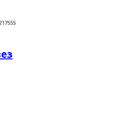
217555
вез