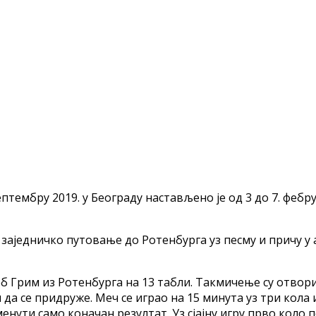
ембру 2019. у Београду настављено је од 3 до 7. фебруа
заједничко путовање до Ротенбурга уз песму и причу у 
об Грим из Ротенбурга на 13 табли. Такмичење су отво
ни да се придруже. Меч се играо на 15 минута уз три кол
ути само коначан резултат. Уз сјајну игру прво коло поб