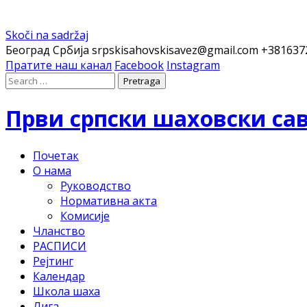
Skoči na sadržaj
Београд Србија
srpskisahovskisavez@gmail.com
+381637
Пратите наш канал
Facebook
Instagram
Први српски шаховски са
Почетак
О нама
Руководство
Нормативна акта
Комисије
Чланство
РАСПИСИ
Рејтинг
Календар
Школа шаха
Лига