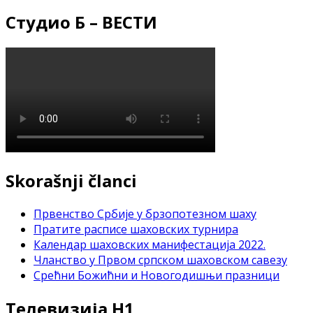
Студио Б – ВЕСТИ
Skorašnji članci
Првенство Србије у брзопотезном шаху
Пратите расписе шаховских турнира
Календар шаховских манифестација 2022.
Чланство у Првом српском шаховском савезу
Срећни Божићни и Новогодишњи празници
Телевизија Н1