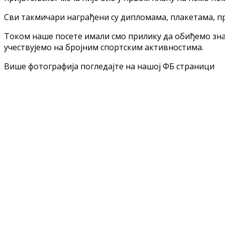
Сви такмичари награђени су дипломама, плакетама, 
Током наше посете имали смо прилику да обиђемо зна
учествујемо на бројним спортским активностима.
Више фотографија погледајте на нашој ФБ страници