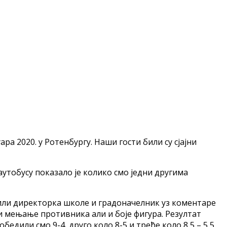
ра 2020. у Ротенбургу. Наши гости били су сјајни
аутобусу показало је колико смо једни другима
рили директорка школе и градоначелник уз коментаре
а и мењање противника али и боје фигура. Резултат
едили смо 9-4, друго коло 8-5 и треће коло 8,5 – 5,5.