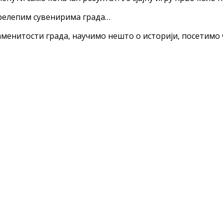
прелепим сувенирима града…
менитости града, научимо нешто о историји, посетимо 