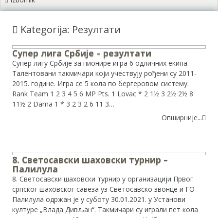
Kategorija: Резултати
Супер лига Србије – резултати
Супер лигу Србије за пионире игра 6 одличних екипа.
Талентовани такмичари који учествују рођени су 2011-
2015. године. Игра се 5 кола по бергеровом систему.
Rank Team 1 2 3 4 5 6 MP Pts. 1 Lovac * 2 1½ 3 2½ 2½ 8
11½ 2 Dama 1 * 3 2 3 2 6 11 3…
Опширније...
8. Светосавски шаховски турнир –
Палилула
8. Светосавски шаховски турнир у организацији Првог
српског шаховског савеза уз Светосавско звонце и ГО
Палилула одржан је у суботу 30.01.2021. у Установи
културе „Влада Дивљан“. Такмичари су играли пет кола