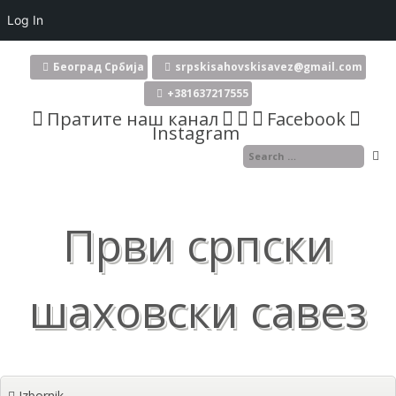
Log In
Skoči
na
Београд Србија
srpskisahovskisavez@gmail.com
sadržaj
+381637217555
Пратите наш канал
Facebook
Instagram
Први српски
шаховски савез
Izbornik