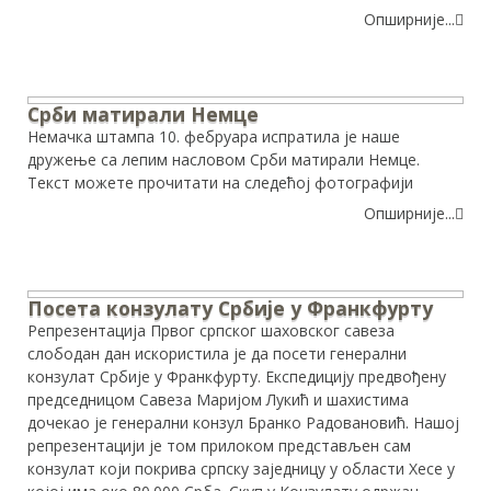
Опширније...
Срби матирали Немце
Немачка штампа 10. фебруара испратила је наше
дружење са лепим насловом Срби матирали Немце.
Текст можете прочитати на следећој фотографији
Опширније...
Посета конзулату Србије у Франкфурту
Репрезентација Првог српског шаховског савеза
слободан дан искористила је да посети генерални
конзулат Србије у Франкфурту. Експедицију предвођену
председницом Савеза Маријом Лукић и шахистима
дочекао је генерални конзул Бранко Радовановић. Нашој
репрезентацији је том прилоком представљен сам
конзулат који покрива српску заједницу у области Хесе у