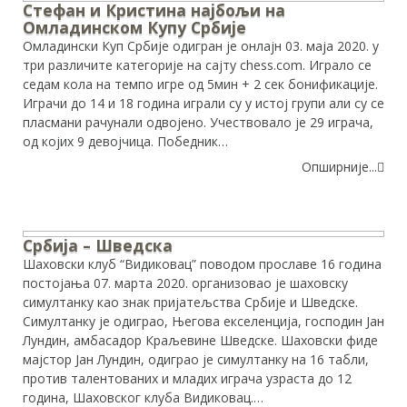
Стефан и Кристина најбољи на
Омладинском Купу Србије
Омладински Куп Србије одигран је онлајн 03. маја 2020. у
три различите категорије на сајту chess.com. Играло се
седам кола на темпо игре од 5мин + 2 сек бонификације.
Играчи до 14 и 18 година играли су у истој групи али су се
пласмани рачунали одвојено. Учествовало је 29 играча,
од којих 9 девојчица. Победник…
Опширније...
Србија – Шведска
Шаховски клуб “Видиковац” поводом прославе 16 година
постојања 07. марта 2020. организовао је шаховску
симултанку као знак пријатељства Србије и Шведске.
Симултанку је одиграо, Његова екселенција, господин Јан
Лундин, амбасадор Краљевине Шведске. Шаховски фиде
мајстор Јан Лундин, одиграо је симултанку на 16 табли,
против талентованих и младих играча узраста до 12
година, Шаховског клуба Видиковац.…