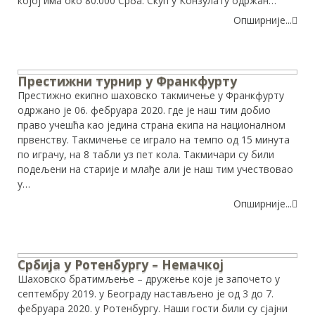
којој има око 80.000 Срба. Скуп у Конзулату одржан…
Опширније...
Престижни турнир у Франкфурту
Престижно екипно шаховско такмичење у Франкфурту
одржано је 06. фебруара 2020. где је наш тим добио
право учешћа као једина страна екипа на националном
првенству. Такмичење се играло на темпо од 15 минута
по играчу, на 8 табли уз пет кола. Такмичари су били
подељени на старије и млађе али је наш тим учествовао
у…
Опширније...
Србија у Ротенбургу – Немачкој
Шаховско братимљење – дружење које је започето у
септембру 2019. у Београду настављено је од 3 до 7.
фебруара 2020. у Ротенбургу. Наши гости били су сјајни