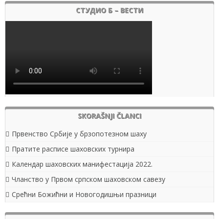
СТУДИО Б – ВЕСТИ
SKORAŠNJI ČLANCI
Првенство Србије у брзопотезном шаху
Пратите расписе шаховских турнира
Календар шаховских манифестација 2022.
Чланство у Првом српском шаховском савезу
Срећни Божићни и Новогодишњи празници