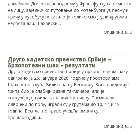
домаћини. Дочек на аеродрому у Франкфурту са осмехом
на лицу, заједничко путовање до Ротенбурга уз песму и
причу у аутобусу показало је колико смо једни другима
недостајали. Шаховски…
Опширније...
Друго кадетско првенство Србије –
брзопотезни шах – резултати
Друго кадетско првенство Србије у брзопотезном шаху
одиграно је 26. јануара 2020. године у просторијама
Шаховског клуба Видиковац у Београду. Због епидемије
грипа био је слабији одзив такмичара, али је
конкуренција била на завидном нивоу. Такмичари,
одвојени по полу, играли су у групама до 10, 14 и 18
година. Бесплатно право учешћа имали су
прошлогодиши…
Опширније...