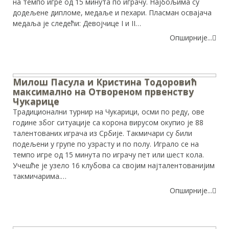
на темпо игре од 15 минута по играчу. Најбољима су
додељене дипломе, медаље и пехари. Пласман освајача
медаља је следећи: Девојчице I и II…
Опширније...
Милош Пасула и Кристина Тодоровић
максимално на Отвореном првенству
Чукарице
Традиционални турнир на Чукарици, осми по реду, ове
године због ситуације са корона вирусом окупио је 88
талентованих играча из Србије. Такмичари су били
подељени у групе по узрасту и по полу. Играло се на
темпо игре од 15 минута по играчу пет или шест кола.
Учешће је узело 16 клубова са својим најталентованијим
такмичарима.…
Опширније...