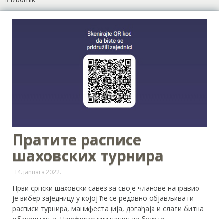
Пратите расписе
шаховских турнира
4. januara 2022.
Први српски шаховски савез за своје чланове направио
је вибер заједницу у којој ће се редовно објављивати
расписи турнира, манифестација, догађаја и слати битна
обавештења. Најефикаснији начин да будете