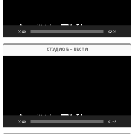
00:00
02:04
СТУДИО Б – ВЕСТИ
Pregledač
video
zapisa
00:00
01:45