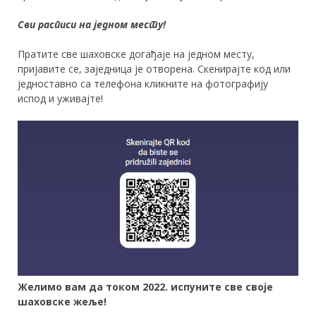
Сви расписи на једном месту!
Пратите све шаховске догађаје на једном месту,
пријавите се, заједница је отворена. Скенирајте код или
једноставно са телефона кликните на фотографију
испод и уживајте!
Желимо вам да током 2022. испуните све своје
шаховске жеље!