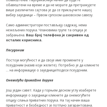
обавештени на време и да не морате да претражујете
више различитих сајтова је да се прикључите нашој
вибер заједници – Првом српском шаховском савезу.
Само администратори постављају садржај, нема
нежељених порука. Члановима групе та опција је
забрањена.
Ваш број телефона је сакривен од
осталих корисника.
Песудоним
Постоји могућност и да своје име промените у
псеудоним (назив који желите). Потребно је да кликнете
… на информације о заједници/подеси псеудоним.
Онемогући приватне поруке
Још један савет. Када у горњем десном углу изаберете
информације о заједници кликните да онемогућите
опцију слања приватних порука. На тај начин ваша
приватност и безбедност је потпуно загарантована.