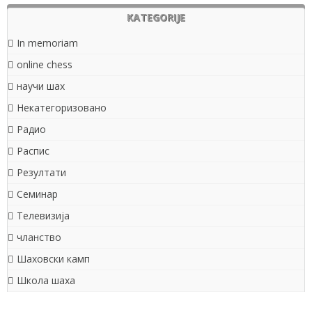
KATEGORIJE
In memoriam
online chess
научи шах
Некатегоризовано
Радио
Распис
Резултати
Семинар
Телевизија
чланство
Шаховски камп
Школа шаха