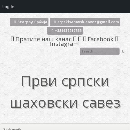
Log In
Skoči
na
Београд Србија
srpskisahovskisavez@gmail.com
sadržaj
+381637217555
Пратите наш канал
Facebook
Instagram
Први српски
шаховски савез
Izbornik