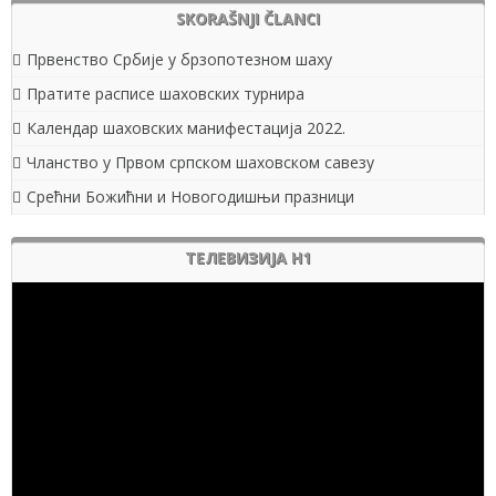
SKORAŠNJI ČLANCI
Првенство Србије у брзопотезном шаху
Пратите расписе шаховских турнира
Календар шаховских манифестација 2022.
Чланство у Првом српском шаховском савезу
Срећни Божићни и Новогодишњи празници
ТЕЛЕВИЗИЈА Н1
Pregledač
video
zapisa