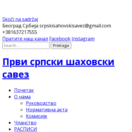
Skoči na sadržaj
Београд Србија
srpskisahovskisavez@gmail.com
+381637217555
Пратите наш канал
Facebook
Instagram
Први српски шаховски
савез
Почетак
О нама
Руководство
Нормативна акта
Комисије
Чланство
РАСПИСИ