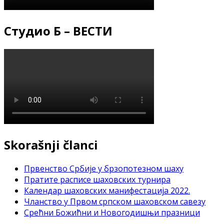
Студио Б – ВЕСТИ
Skorašnji članci
Првенство Србије у брзопотезном шаху
Пратите расписе шаховских турнира
Календар шаховских манифестација 2022.
Чланство у Првом српском шаховском савезу
Срећни Божићни и Новогодишњи празници