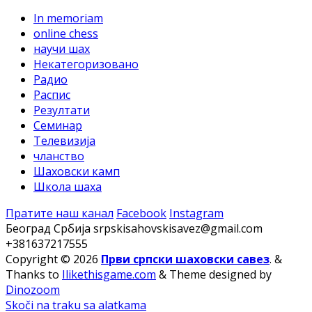
In memoriam
online chess
научи шах
Некатегоризовано
Радио
Распис
Резултати
Семинар
Телевизија
чланство
Шаховски камп
Школа шаха
Пратите наш канал
Facebook
Instagram
Београд Србија
srpskisahovskisavez@gmail.com
+381637217555
Copyright © 2026
Први српски шаховски савез
.
&
Thanks to
Ilikethisgame.com
&
Theme designed by
Dinozoom
Skoči na traku sa alatkama