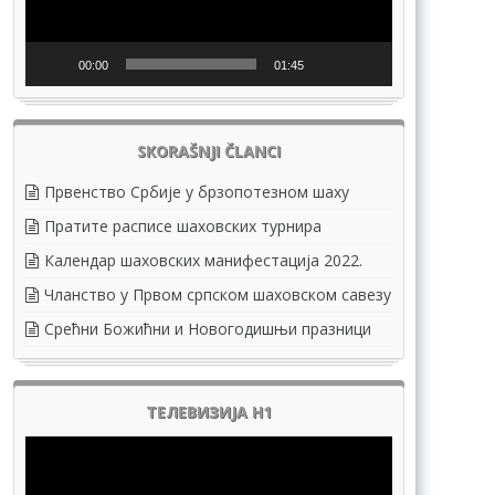
00:00
01:45
SKORAŠNJI ČLANCI
Првенство Србије у брзопотезном шаху
Пратите расписе шаховских турнира
Календар шаховских манифестација 2022.
Чланство у Првом српском шаховском савезу
Срећни Божићни и Новогодишњи празници
ТЕЛЕВИЗИЈА Н1
Pregledač
video
zapisa