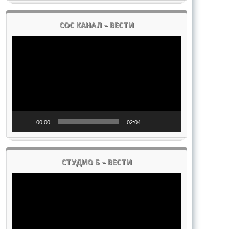
СОС КАНАЛ – ВЕСТИ
Pregledač
video
zapisa
00:00
02:04
СТУДИО Б – ВЕСТИ
Pregledač
video
zapisa