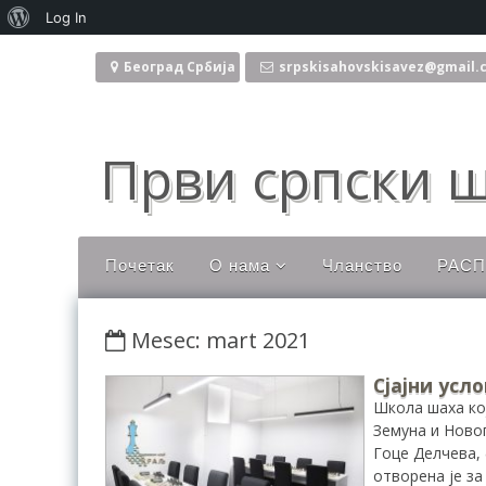
O
Log In
Skoči
Vordpresu
na
Београд Србија
srpskisahovskisavez@gmail.
sadržaj
Први српски ш
Почетак
О нама
Чланство
РАС
Руководство
Mesec: mart 2021
Нормативна акта
Комисије
Сјајни усл
Школа шаха кој
Земуна и Ново
Гоце Делчева,
отворена је за