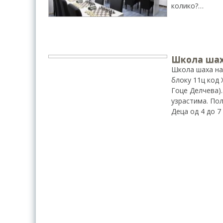
колико?…
Школа шаха
Школа шаха на 
блоку 11ц код 
Гоце Делчева)
узрастима. По
Деца од 4 до 7