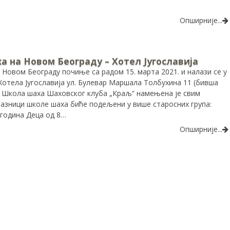
Опширније...
 на Новом Београду – Хотел Југославија
Новом Београду почиње са радом 15. марта 2021. и налази се у
Хотела Југославија ул. Булевар Маршала Толбухина 11 (бивша
. Школа шаха Шаховског клуба „Краљ“ намењена је свим
лазници школе шаха биће подељени у више старосних група:
 година Деца од 8…
Опширније...