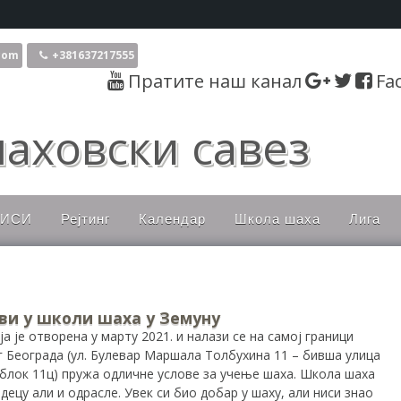
com
+381637217555
Пратите наш канал
Fa
аховски савез
ПИСИ
Рејтинг
Календар
Школа шаха
Лига
ови у школи шаха у Земуну
а је отворена у марту 2021. и налази се на самој граници
г Београда (ул. Булевар Маршала Толбухина 11 – бивша улица
 блок 11ц) пружа одличне услове за учење шаха. Школа шаха
 децу али и одрасле. Увек си био добар у шаху, али ниси знао