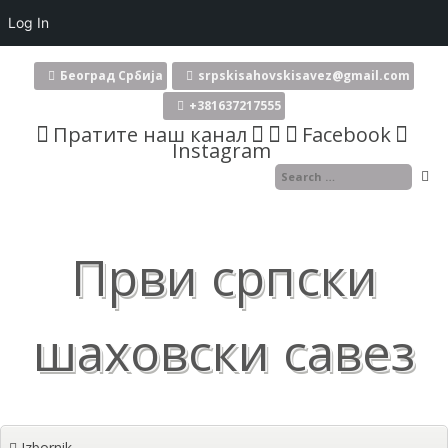
Log In
Skoči
na
Београд Србија
srpskisahovskisavez@gmail.com
sadržaj
+381637217555
Пратите наш канал
Facebook
Instagram
Први српски
шаховски савез
Izbornik