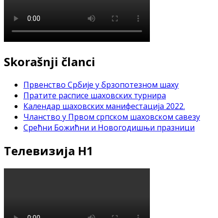
Skorašnji članci
Првенство Србије у брзопотезном шаху
Пратите расписе шаховских турнира
Календар шаховских манифестација 2022.
Чланство у Првом српском шаховском савезу
Срећни Божићни и Новогодишњи празници
Телевизија Н1