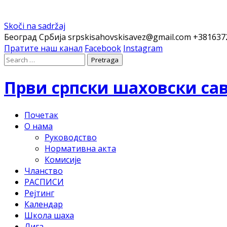
Skoči na sadržaj
Београд Србија
srpskisahovskisavez@gmail.com
+381637
Пратите наш канал
Facebook
Instagram
Први српски шаховски са
Почетак
О нама
Руководство
Нормативна акта
Комисије
Чланство
РАСПИСИ
Рејтинг
Календар
Школа шаха
Лига