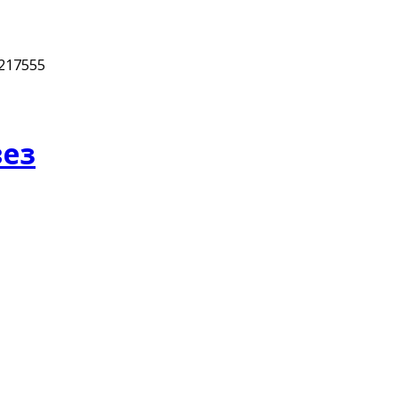
217555
вез