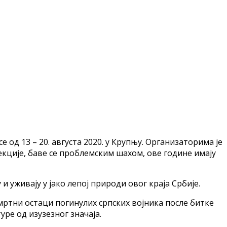
д 13 – 20. августа 2020. у Крупњу. Организаторима је
екције, баве се проблемским шахом, ове године имају
уживају у јако лепој природи овог краја Србије.
мртни остаци погинулих српских војника после битке
ре од изузезног значаја.