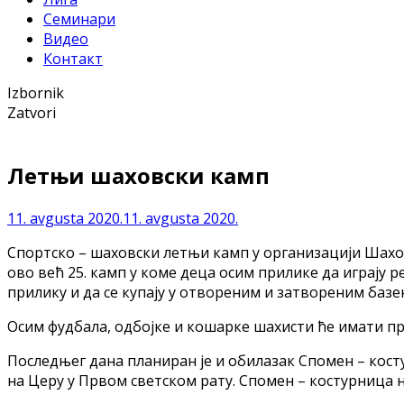
Семинари
Видео
Контакт
Izbornik
Zatvori
Летњи шаховски камп
11. avgusta 2020.
11. avgusta 2020.
Спортско – шаховски летњи камп у организацији Шаховс
ово већ 25. камп у коме деца осим прилике да играју 
прилику и да се купају у отвореним и затвореним базе
Осим фудбала, одбојке и кошарке шахисти ће имати пр
Последњег дана планиран је и обилазак Спомен – кост
на Церу у Првом светском рату. Спомен – костурница 