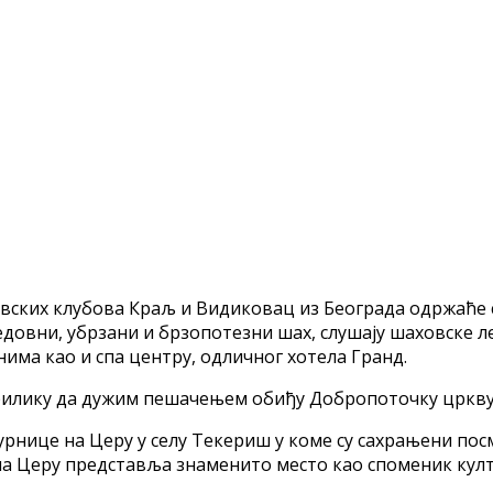
ких клубова Краљ и Видиковац из Београда одржаће се о
редовни, убрзани и брзопотезни шах, слушају шаховске л
нима као и спа центру, одличног хотела Гранд.
илику да дужим пешачењем обиђу Добропоточку цркву и 
урнице на Церу у селу Текериш у коме су сахрањени пос
на Церу представља знаменито место као споменик култу