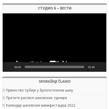
СТУДИО Б – ВЕСТИ
Pregledač
video
zapisa
00:00
01:45
SKORAŠNJI ČLANCI
Првенство Србије у брзопотезном шаху
Пратите расписе шаховских турнира
Календар шаховских манифестација 2022.