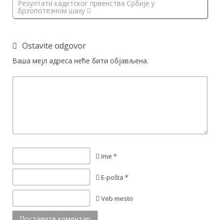
Резултати кадетског првенства Србије у
брзопотезном шаху
Ostavite odgovor
Ваша мејл адреса неће бити објављена.
Ime *
E-pošta *
Veb mesto