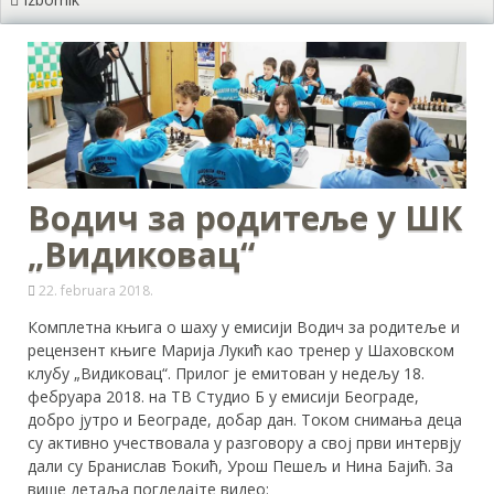
Водич за родитеље у ШК
„Видиковац“
22. februara 2018.
Комплетна књига о шаху у емисији Водич за родитеље и
рецензент књиге Марија Лукић као тренер у Шаховском
клубу „Видиковац“. Прилог је емитован у недељу 18.
фебруара 2018. на ТВ Студио Б у емисији Београде,
добро јутро и Београде, добар дан. Током снимања деца
су активно учествовала у разговору а свој први интервју
дали су Бранислав Ђокић, Урош Пешељ и Нина Бајић. За
више детаља погледајте видео: