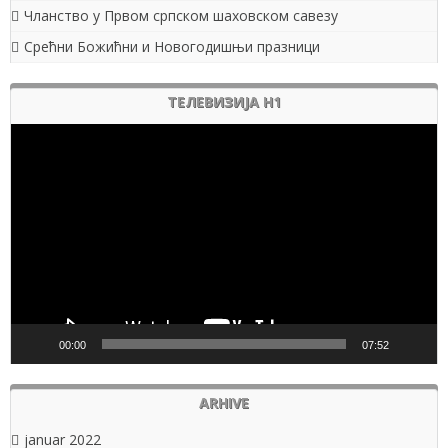
Чланство у Првом српском шаховском савезу
Срећни Божићни и Новогодишњи празници
ТЕЛЕВИЗИЈА Н1
Pregledač
video
zapisa
00:00
07:52
ARHIVE
januar 2022