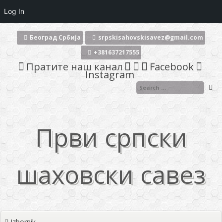
Log In
Skoči
na
Београд Србија
srpskisahovskisavez@gmail.com
sadržaj
+381637217555
Пратите наш канал
Facebook
Instagram
Први српски
шаховски савез
Izbornik