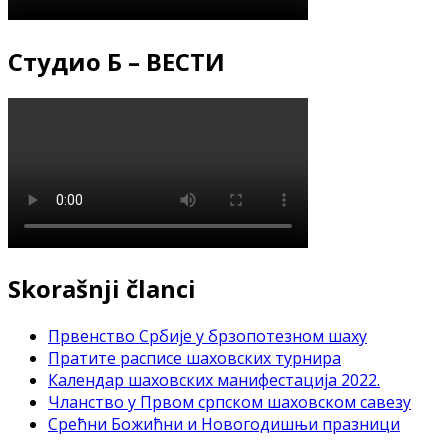
Студио Б – ВЕСТИ
Skorašnji članci
Првенство Србије у брзопотезном шаху
Пратите расписе шаховских турнира
Календар шаховских манифестација 2022.
Чланство у Првом српском шаховском савезу
Срећни Божићни и Новогодишњи празници