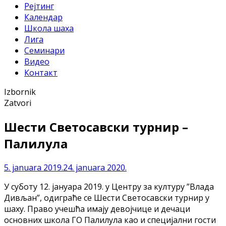
Рејтинг
Календар
Школа шаха
Лига
Семинари
Видео
Контакт
Izbornik
Zatvori
Шести Светосавски турнир –
Палилула
5. januara 2019.
24. januara 2020.
У суботу 12. јануара 2019. у Центру за културу ”Влада
Дивљан”, одиграће се Шести Светосавски турнир у
шаху. Право учешћа имају девојчице и дечаци
основних школа ГО Палилула као и специјални гости