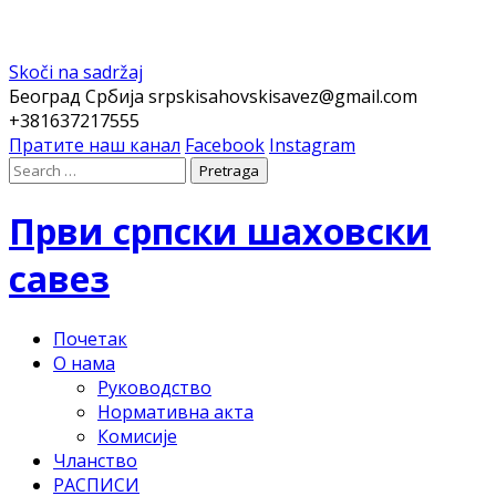
Skoči na sadržaj
Београд Србија
srpskisahovskisavez@gmail.com
+381637217555
Пратите наш канал
Facebook
Instagram
Први српски шаховски
савез
Почетак
О нама
Руководство
Нормативна акта
Комисије
Чланство
РАСПИСИ