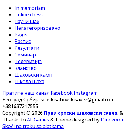
In memoriam
online chess
научи шах
Некатегоризовано
Радио
Распис
Резултати
Семинар
Телевизија
чланство
Шаховски камп
Школа шаха
Пратите наш канал
Facebook
Instagram
Београд Србија
srpskisahovskisavez@gmail.com
+381637217555
Copyright © 2026
Први српски шаховски савез
.
&
Thanks to
All Games
&
Theme designed by
Dinozoom
Skoči na traku sa alatkama