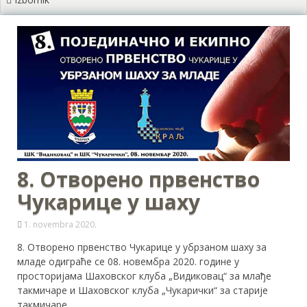
8. Отворено првенство
Чукарице у шаху
1. novembra 2020.
8. Отворено првенство Чукарице у убрзаном шаху за
младе одиграће се 08. новембра 2020. године у
просторијама Шаховског клуба „Видиковац“ за млађе
такмичаре и Шаховског клуба „Чукарички“ за старије
такмичаре.