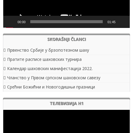
00:00
01:45
SKORAŠNJI ČLANCI
Првенство Србије у брзопотезном шаху
Пратите расписе шаховских турнира
Календар шаховских манифестација 2022.
Чланство у Првом српском шаховском савезу
Срећни Божићни и Новогодишњи празници
ТЕЛЕВИЗИЈА Н1
Pregledač
video
zapisa