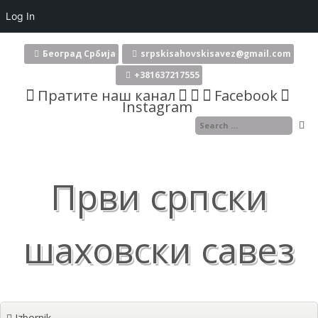
Log In
Skoči
na
Београд Србија
srpskisahovskisavez@gmail.com
sadržaj
+381637217555
Пратите наш канал
Facebook
Instagram
Први српски
шаховски савез
Izbornik